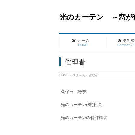
光のカーテン ～窓が
ホーム
会社
HOME
Company P
管理者
HOME
»
スタッフ
»
管理者
久保田 鈴奈
光のカーテン(株)社長
光のカーテンの特許権者